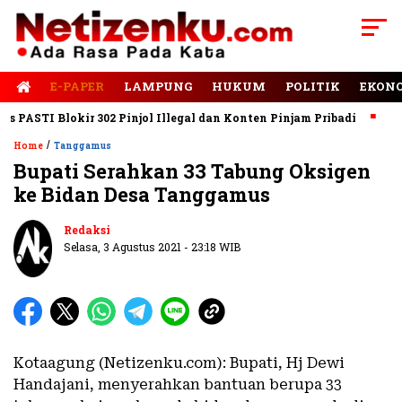
E-PAPER
LAMPUNG
HUKUM
POLITIK
EKON
ASTI Blokir 302 Pinjol Illegal dan Konten Pinjam Pribadi
Jalan
/
Home
Tanggamus
Bupati Serahkan 33 Tabung Oksigen
ke Bidan Desa Tanggamus
Baca Juga
DPRD Tanggamus Setujui
LKPj Bupati 2025, Rekomendasikan
Redaksi
Perbaikan Kinerja Pemerintahan
Selasa, 3 Agustus 2021 - 23:18 WIB
Kotaagung (Netizenku.com): Bupati, Hj Dewi
Handajani, menyerahkan bantuan berupa 33