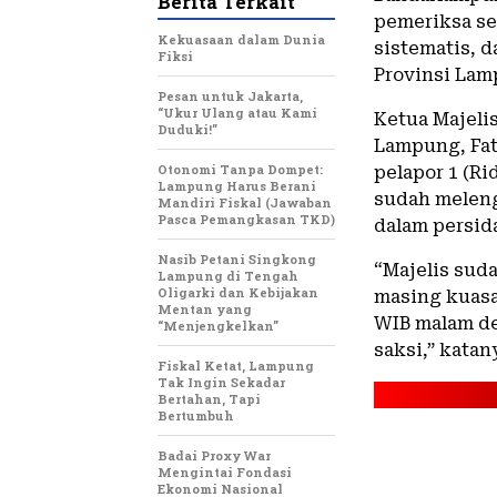
Berita Terkait
pemeriksa se
Kekuasaan dalam Dunia
sistematis, 
Fiksi
Provinsi Lamp
Pesan untuk Jakarta,
“Ukur Ulang atau Kami
Ketua Majeli
Duduki!”
Lampung, Fat
Otonomi Tanpa Dompet:
pelapor 1 (R
Lampung Harus Berani
sudah meleng
Mandiri Fiskal (Jawaban
Pasca Pemangkasan TKD)
dalam persid
Nasib Petani Singkong
“Majelis sud
Lampung di Tengah
Oligarki dan Kebijakan
masing kuasa
Mentan yang
WIB malam d
“Menjengkelkan”
saksi,” kata
Fiskal Ketat, Lampung
Tak Ingin Sekadar
Bertahan, Tapi
Bertumbuh
Badai Proxy War
Mengintai Fondasi
Ekonomi Nasional