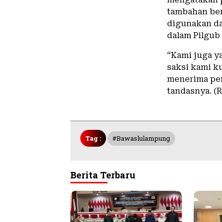
tambahan ber
digunakan d
dalam Pilgub
“Kami juga y
saksi kami ku
menerima pem
tandasnya. (R
Tag :
#bawaslulampung
Berita Terbaru