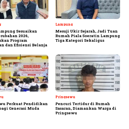
g
Lampung
ampung Sesuaikan
Mesuji Ukir Sejarah, Jadi Tuan
rubahan 2026,
Rumah Piala Soeratin Lampung
askan Program
Tiga Kategori Sekaligus
n dan Efisiensi Belanja
wu
Pringsewu
wu Perkuat Pendidikan
Pencuri Tertidur di Rumah
 bagi Generasi Muda
Sasaran, Diamankan Warga di
Pringsewu