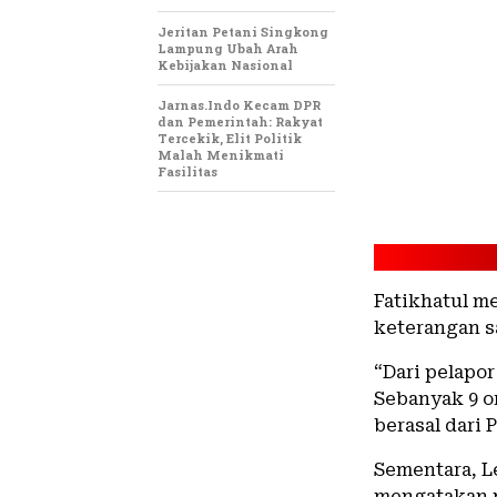
Jeritan Petani Singkong
Lampung Ubah Arah
Kebijakan Nasional
Jarnas.Indo Kecam DPR
dan Pemerintah: Rakyat
Tercekik, Elit Politik
Malah Menikmati
Fasilitas
Fatikhatul m
keterangan s
“Dari pelapo
Sebanyak 9 o
berasal dari
Sementara, L
mengatakan 