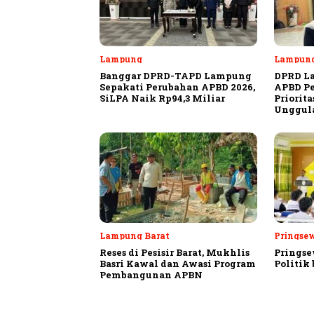
Lampung
Lampun
Banggar DPRD-TAPD Lampung
DPRD L
Sepakati Perubahan APBD 2026,
APBD Pe
SiLPA Naik Rp94,3 Miliar
Priorit
Unggula
Lampung Barat
Pringse
Reses di Pesisir Barat, Mukhlis
Pringse
Basri Kawal dan Awasi Program
Politik
Pembangunan APBN