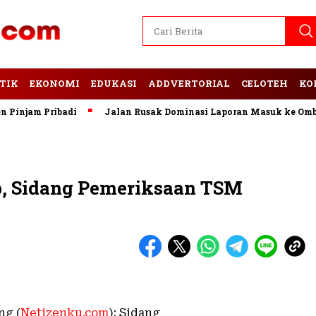
TIK
EKONOMI
EDUKASI
ADDVERTORIAL
CELOTEH
KO
njam Pribadi
Jalan Rusak Dominasi Laporan Masuk ke Ombud
p, Sidang Pemeriksaan TSM
ng (
Netizenku.com
): Sidang