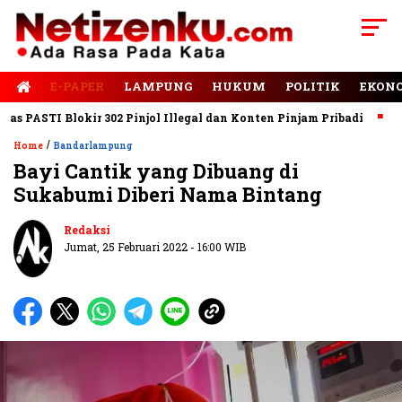
E-PAPER
LAMPUNG
HUKUM
POLITIK
EKON
ASTI Blokir 302 Pinjol Illegal dan Konten Pinjam Pribadi
Jalan
/
Home
Bandarlampung
Bayi Cantik yang Dibuang di
Sukabumi Diberi Nama Bintang
Redaksi
Jumat, 25 Februari 2022 - 16:00 WIB