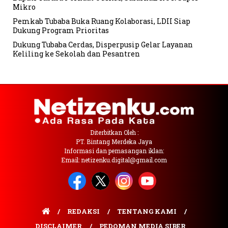
Mikro
Pemkab Tubaba Buka Ruang Kolaborasi, LDII Siap
Dukung Program Prioritas
Dukung Tubaba Cerdas, Disperpusip Gelar Layanan
Keliling ke Sekolah dan Pesantren
Diterbitkan Oleh :
PT. Bintang Merdeka Jaya
Informasi dan pemasangan iklan:
Email: netizenku.digital@gmail.com
REDAKSI
TENTANG KAMI
DISCLAIMER
PEDOMAN MEDIA SIBER