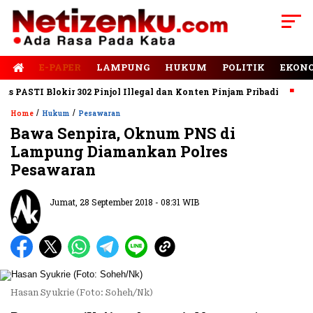
E-PAPER
LAMPUNG
HUKUM
POLITIK
EKON
ASTI Blokir 302 Pinjol Illegal dan Konten Pinjam Pribadi
Jalan
/
/
Home
Hukum
Pesawaran
Bawa Senpira, Oknum PNS di
Lampung Diamankan Polres
Pesawaran
Jumat, 28 September 2018 - 08:31 WIB
Hasan Syukrie (Foto: Soheh/Nk)