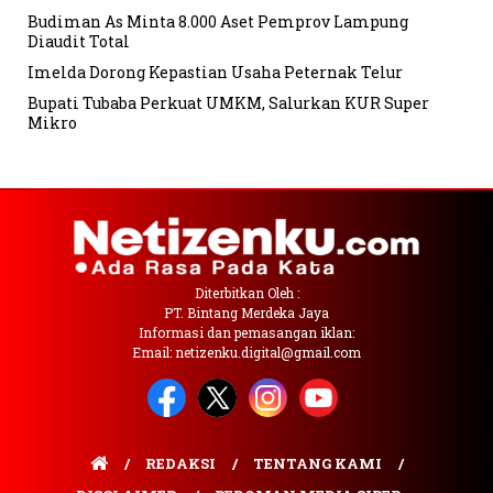
Budiman As Minta 8.000 Aset Pemprov Lampung
Diaudit Total
Imelda Dorong Kepastian Usaha Peternak Telur
Bupati Tubaba Perkuat UMKM, Salurkan KUR Super
Mikro
Diterbitkan Oleh :
PT. Bintang Merdeka Jaya
Informasi dan pemasangan iklan:
Email: netizenku.digital@gmail.com
REDAKSI
TENTANG KAMI