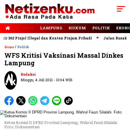
E-PAPER
LAMPUNG
HUKUM
POLITIK
EKON
302 Pinjol Illegal dan Konten Pinjam Pribadi
Jalan Rusak Dom
/
Home
Politik
WFS Kritisi Vaksinasi Massal Dinkes
Lampung
Redaksi
Minggu, 4 Juli 2021 - 10:04 WIB
Ketua Komisi II DPRD Provinsi Lampung, Wahrul Fauzi Silalahi.
Foto: Dokumentasi