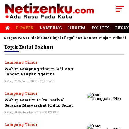
E-PAPER
LAMPUNG
HUKUM
POLITIK
EKON
Satgas PASTI Blokir 302 Pinjol Illegal dan Konten Pinjam Pribadi
Topik
Zaiful Bokhari
Lampung Timur
Wabup Lampung Timur: Jadi ASN
Jangan Banyak Ngeluh!
Rabu, 17 Oktober 2018 - 13:15 WIB
Lampung Timur
Wabup Lamtim Buka Festival
Gerakan Masyarakat Hidup Sehat
Rabu, 19 September 2018 - 21:02 WIB
Lampung Timur