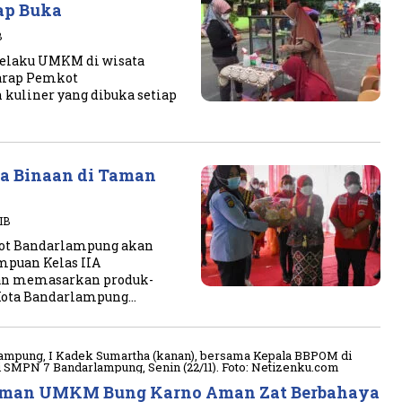
ap Buka
B
pelaku UMKM di wisata
arap Pemkot
kuliner yang dibuka setiap
a Binaan di Taman
IB
ot Bandarlampung akan
mpuan Kelas IIA
n memasarkan produk-
 Kota Bandarlampung…
Taman UMKM Bung Karno Aman Zat Berbahaya