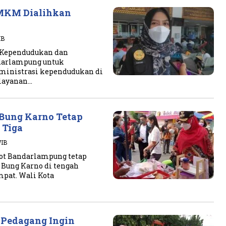
MKM Dialihkan
IB
 Kependudukan dan
ndarlampung untuk
inistrasi kependudukan di
layanan…
Bung Karno Tetap
 Tiga
WIB
ot Bandarlampung tetap
ung Karno di tengah
mpat. Wali Kota
 Pedagang Ingin