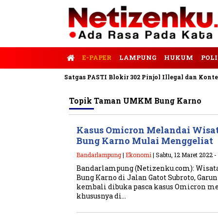
E-PAPER
LAMPUNG
HUKUM
POLI
alis Tempo
Satgas PASTI Blokir 302 Pinjol Illegal dan Konten Pi
Topik
Taman UMKM Bung Karno
Kasus Omicron Melandai Wis
Bung Karno Mulai Menggeliat
Bandarlampung
|
Ekonomi
| Sabtu, 12 Maret 2022 -
Bandarlampung (Netizenku.com): Wisa
Bung Karno di Jalan Gatot Subroto, Gar
kembali dibuka pasca kasus Omicron mel
khususnya di…