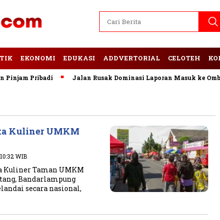
TIK
EKONOMI
EDUKASI
ADDVERTORIAL
CELOTEH
KO
njam Pribadi
Jalan Rusak Dominasi Laporan Masuk ke Ombud
ata Kuliner UMKM
 10:32 WIB
ta Kuliner Taman UMKM
untang, Bandarlampung
andai secara nasional,