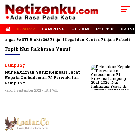
E-PAPER
LAMPUNG
HUKUM
POLITIK
EKON
atgas PASTI Blokir 302 Pinjol Illegal dan Konten Pinjam Pribadi
Topik
Nur Rakhman Yusuf
Lampung
Nur Rakhman Yusuf Kembali Jabat
Kepala Ombudsman RI Perwakilan
Lampung
Rabu, 1 September 2021 - 18:11 WIB