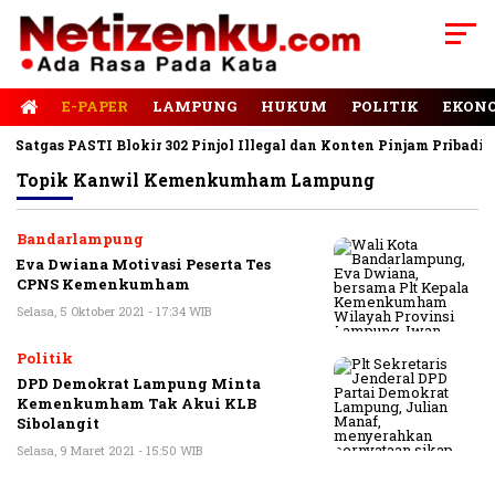
E-PAPER
LAMPUNG
HUKUM
POLITIK
EKON
Satgas PASTI Blokir 302 Pinjol Illegal dan Konten Pinjam Pribadi
Topik
Kanwil Kemenkumham Lampung
Bandarlampung
Eva Dwiana Motivasi Peserta Tes
CPNS Kemenkumham
Selasa, 5 Oktober 2021 - 17:34 WIB
Politik
DPD Demokrat Lampung Minta
Kemenkumham Tak Akui KLB
Sibolangit
Selasa, 9 Maret 2021 - 15:50 WIB