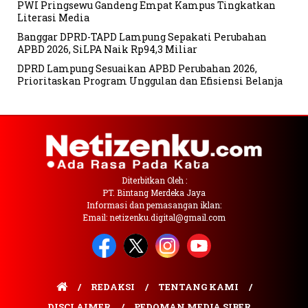
PWI Pringsewu Gandeng Empat Kampus Tingkatkan
Literasi Media
Banggar DPRD-TAPD Lampung Sepakati Perubahan
APBD 2026, SiLPA Naik Rp94,3 Miliar
DPRD Lampung Sesuaikan APBD Perubahan 2026,
Prioritaskan Program Unggulan dan Efisiensi Belanja
Diterbitkan Oleh :
PT. Bintang Merdeka Jaya
Informasi dan pemasangan iklan:
Email: netizenku.digital@gmail.com
REDAKSI
TENTANG KAMI
DISCLAIMER
PEDOMAN MEDIA SIBER