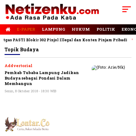
E-PAPER
LAMPUNG
HUKUM
POLITIK
EKON
gas PASTI Blokir 302 Pinjol Illegal dan Konten Pinjam Pribadi
Topik
Budaya
Addvertorial
Pemkab Tubaba Lampung Jadikan
Budaya sebagai Pondasi Dalam
Membangun
Senin, 8 Oktober 2018 - 18:30 WIB