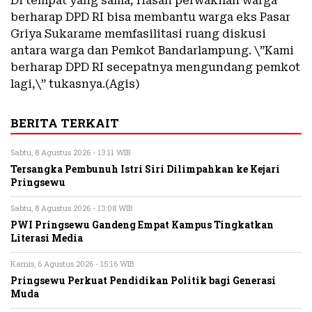
Di tempat yang sama, Hasan perwakilan warga
berharap DPD RI bisa membantu warga eks Pasar
Griya Sukarame memfasilitasi ruang diskusi
antara warga dan Pemkot Bandarlampung. \”Kami
berharap DPD RI secepatnya mengundang pemkot
lagi,\” tukasnya.(Agis)
BERITA TERKAIT
Sabtu, 8 Agustus 2026 - 13:11 WIB
Tersangka Pembunuh Istri Siri Dilimpahkan ke Kejari
Pringsewu
Sabtu, 8 Agustus 2026 - 13:08 WIB
PWI Pringsewu Gandeng Empat Kampus Tingkatkan
Literasi Media
Kamis, 6 Agustus 2026 - 15:16 WIB
Pringsewu Perkuat Pendidikan Politik bagi Generasi
Muda