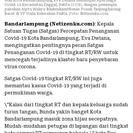
Wali Kota Bandarlampung Eva Dwiana memimpin Apel Siaga
Covid-19 Kecamatan Enggal, Sabtu (17/4), dengan pemimpin
pasukan Aiptu Wahyu Bhabinkamtibmas Posek Tanjungkarang
Barat di YP Unila Kelurahan Pelita. Foto: Netizenku.com
Bandarlampung (Netizenku.com)
: Kepala
Satuan Tugas (Satgas) Percepatan Penanganan
Covid-19 Kota Bandarlampung, Eva Dwiana,
mengingatkan pentingnya peran Satgas
Penanganan Covid-19 di tingkat RT/RW untuk
mencegah terjadinya klaster baru penyebaran
virus corona.
Satgas Covid-19 tingkat RT/RW ini juga
memantau kasus Covid-19 yang terjadi di
permukiman warga.
\”Kalau dari tingkat RT dan kepala keluarga sudah
turun tangan, Bunda yakin banget Kota
Bandarlampung masuk zona hijau secepatnya.
Mudah-mudahan petugas di lapangan dari tingkat