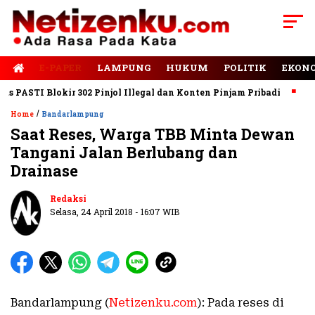
E-PAPER
LAMPUNG
HUKUM
POLITIK
EKON
ASTI Blokir 302 Pinjol Illegal dan Konten Pinjam Pribadi
Jalan
/
Home
Bandarlampung
Saat Reses, Warga TBB Minta Dewan
Tangani Jalan Berlubang dan
Drainase
Redaksi
Selasa, 24 April 2018 - 16:07 WIB
Bandarlampung (
Netizenku.com
): Pada reses di