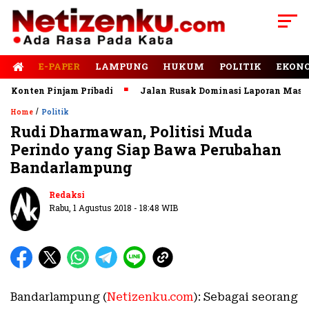
E-PAPER
LAMPUNG
HUKUM
POLITIK
EKON
Konten Pinjam Pribadi
Jalan Rusak Dominasi Laporan Masuk k
/
Home
Politik
Rudi Dharmawan, Politisi Muda
Perindo yang Siap Bawa Perubahan
Bandarlampung
Redaksi
Rabu, 1 Agustus 2018 - 18:48 WIB
Bandarlampung (
Netizenku.com
): Sebagai seorang