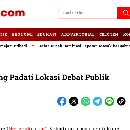
TIK
EKONOMI
EDUKASI
ADDVERTORIAL
CELOTEH
KO
am Pribadi
Jalan Rusak Dominasi Laporan Masuk ke Ombudsm
g Padati Lokasi Debat Publik
ng (
Netizenku.com
): Kehadiran massa pendukung