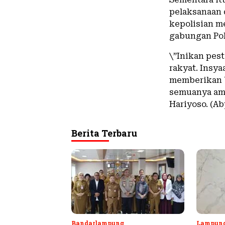
pelaksanaan 
kepolisian m
gabungan Pol
\”Inikan pest
rakyat. Insya
memberikan b
semuanya ama
Hariyoso. (Ab
Berita Terbaru
Bandarlampung
Lampun