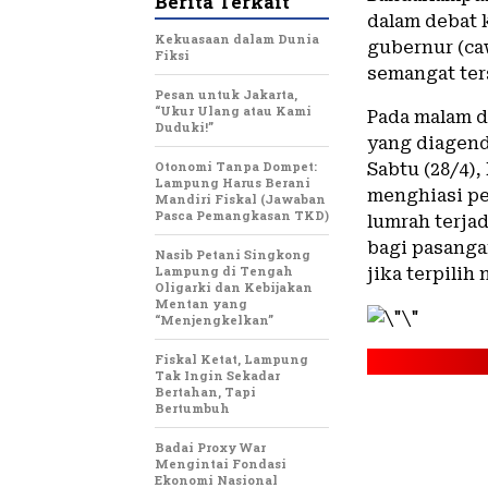
Berita Terkait
dalam debat 
Kekuasaan dalam Dunia
gubernur (c
Fiksi
semangat ters
Pesan untuk Jakarta,
“Ukur Ulang atau Kami
Pada malam d
Duduki!”
yang diagen
Otonomi Tanpa Dompet:
Sabtu (28/4)
Lampung Harus Berani
menghiasi pe
Mandiri Fiskal (Jawaban
Pasca Pemangkasan TKD)
lumrah terja
bagi pasanga
Nasib Petani Singkong
Lampung di Tengah
jika terpilih 
Oligarki dan Kebijakan
Mentan yang
“Menjengkelkan”
Fiskal Ketat, Lampung
Tak Ingin Sekadar
Bertahan, Tapi
Bertumbuh
Badai Proxy War
Mengintai Fondasi
Ekonomi Nasional