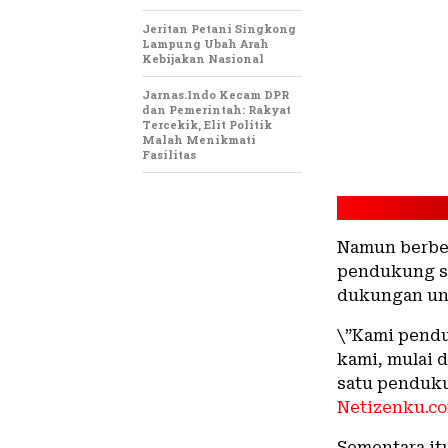
Jeritan Petani Singkong
Lampung Ubah Arah
Kebijakan Nasional
Jarnas.Indo Kecam DPR
dan Pemerintah: Rakyat
Tercekik, Elit Politik
Malah Menikmati
Fasilitas
Namun berbed
pendukung se
dukungan un
\”Kami pend
kami, mulai d
satu penduku
Netizenku.c
Sementara it