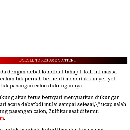
SCROLL TO RESUME CONTENT
a dengan debat kandidat tahap I, kali ini massa
akan tak pernah berhenti meneriakkan yel-yel
tuk pasangan calon dukungannya.
ukung akan terus bernyari menyuarkan dukungan
ari acara debatbdi mulai sampai selesai,\” ucap salah
ng pasangan calon, Zulfikar saat ditemui
om
.
u, untuk menjaga ketertiban dan keamanan