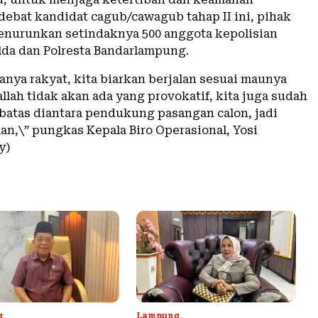
debat kandidat cagub/cawagub tahap II ini, pihak
enurunkan setindaknya 500 anggota kepolisian
da dan Polresta Bandarlampung.
anya rakyat, kita biarkan berjalan sesuai maunya
allah tidak akan ada yang provokatif, kita juga sudah
atas diantara pendukung pasangan calon, jadi
n,\” pungkas Kepala Biro Operasional, Yosi
y)
g
Lampung