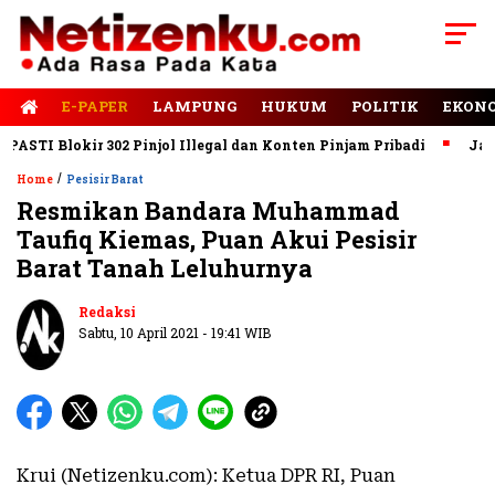
E-PAPER
LAMPUNG
HUKUM
POLITIK
EKON
TI Blokir 302 Pinjol Illegal dan Konten Pinjam Pribadi
Jalan 
/
Home
Pesisir Barat
Resmikan Bandara Muhammad
Taufiq Kiemas, Puan Akui Pesisir
Barat Tanah Leluhurnya
Redaksi
Sabtu, 10 April 2021 - 19:41 WIB
Krui (Netizenku.com): Ketua DPR RI, Puan