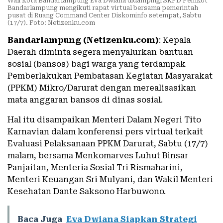
Wali Kota Bandarlampung Eva Dwiana didampingi SKPD Pemkot
Bandarlampung mengikuti rapat virtual bersama pemerintah
pusat di Ruang Command Center Diskominfo setempat, Sabtu
(17/7). Foto: Netizenku.com
Bandarlampung (Netizenku.com)
: Kepala
Daerah diminta segera menyalurkan bantuan
sosial (bansos) bagi warga yang terdampak
Pemberlakukan Pembatasan Kegiatan Masyarakat
(PPKM) Mikro/Darurat dengan merealisasikan
mata anggaran bansos di dinas sosial.
Hal itu disampaikan Menteri Dalam Negeri Tito
Karnavian dalam konferensi pers virtual terkait
Evaluasi Pelaksanaan PPKM Darurat, Sabtu (17/7)
malam, bersama Menkomarves Luhut Binsar
Panjaitan, Menteria Sosial Tri Rismaharini,
Menteri Keuangan Sri Mulyani, dan Wakil Menteri
Kesehatan Dante Saksono Harbuwono.
Baca Juga
Eva Dwiana Siapkan Strategi