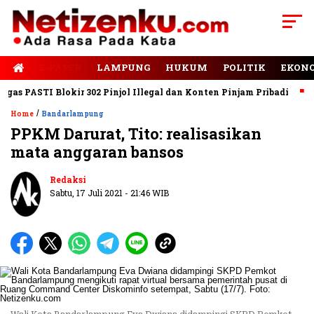
E-PAPER
LAMPUNG
HUKUM
POLITIK
EKON
 PASTI Blokir 302 Pinjol Illegal dan Konten Pinjam Pribadi
Jal
/
Home
Bandarlampung
PPKM Darurat, Tito: realisasikan
mata anggaran bansos
Redaksi
Sabtu, 17 Juli 2021 - 21:46 WIB