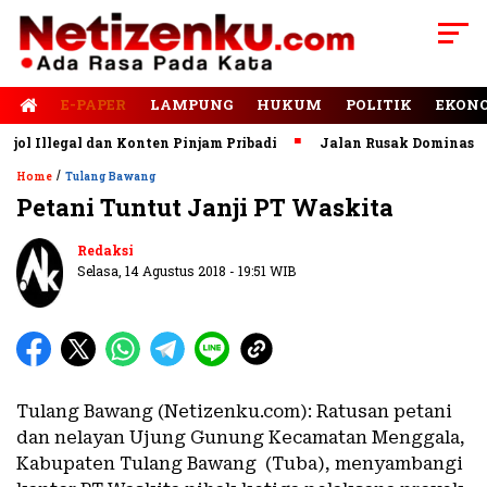
E-PAPER
LAMPUNG
HUKUM
POLITIK
EKON
l Illegal dan Konten Pinjam Pribadi
Jalan Rusak Dominasi La
/
Home
Tulang Bawang
Petani Tuntut Janji PT Waskita
Redaksi
Selasa, 14 Agustus 2018 - 19:51 WIB
Tulang Bawang (Netizenku.com): Ratusan petani
dan nelayan Ujung Gunung Kecamatan Menggala,
Kabupaten Tulang Bawang (Tuba), menyambangi