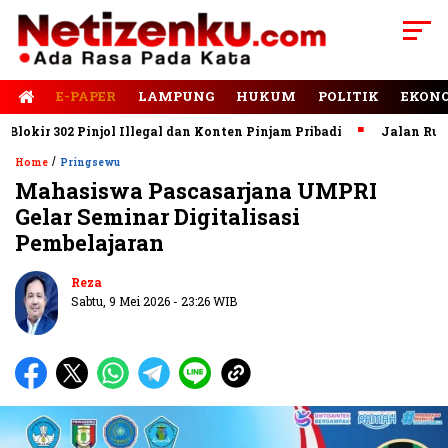
E-PAPER
LAMPUNG
HUKUM
POLITIK
EKON
kir 302 Pinjol Illegal dan Konten Pinjam Pribadi
Jalan Rusak 
/
Home
Pringsewu
Mahasiswa Pascasarjana UMPRI
Gelar Seminar Digitalisasi
Pembelajaran
Reza
Sabtu, 9 Mei 2026 - 23:26 WIB