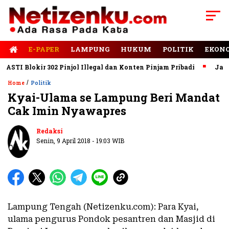
E-PAPER
LAMPUNG
HUKUM
POLITIK
EKON
TI Blokir 302 Pinjol Illegal dan Konten Pinjam Pribadi
Jalan 
/
Home
Politik
Kyai-Ulama se Lampung Beri Mandat
Cak Imin Nyawapres
Redaksi
Senin, 9 April 2018 - 19:03 WIB
Lampung Tengah (Netizenku.com): Para Kyai,
ulama pengurus Pondok pesantren dan Masjid di