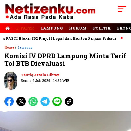
E-PAPER
LAMPUNG
HUKUM
POLITIK
EKON
TI Blokir 302 Pinjol Illegal dan Konten Pinjam Pribadi
Jalan 
/
Home
Lampung
Komisi IV DPRD Lampung Minta Tarif
Tol BTB Dievaluasi
Tauriq Attala Gibran
Senin, 6 Juli 2026 - 14:36 WIB