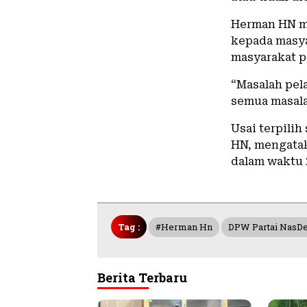
Herman HN m
kepada masya
masyarakat p
“Masalah pel
semua masala
Usai terpili
HN, mengata
dalam waktu 
Tag :
#herman Hn
DPW Partai Nas
Berita Terbaru