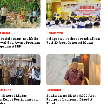
 Barat
Pringsewu
 Pesisir Barat, Mukhlis
Pringsewu Perkuat Pendidikan
awal dan Awasi Program
Politik bagi Generasi Muda
gunan APBN
ampung
Lampung
 Sinergi Lintas
Budiman As Minta 8.000 Aset
a Kunci Perlindungan
Pemprov Lampung Diaudit
akat
Total