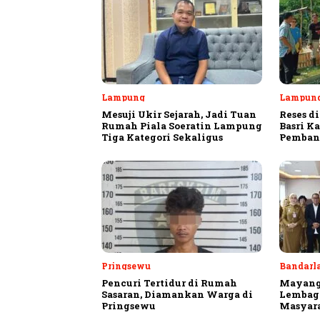
Lampung
Lampung
Mesuji Ukir Sejarah, Jadi Tuan
Reses di
Rumah Piala Soeratin Lampung
Basri K
Tiga Kategori Sekaligus
Pemban
Pringsewu
Bandarl
Pencuri Tertidur di Rumah
Mayang:
Sasaran, Diamankan Warga di
Lembag
Pringsewu
Masyar