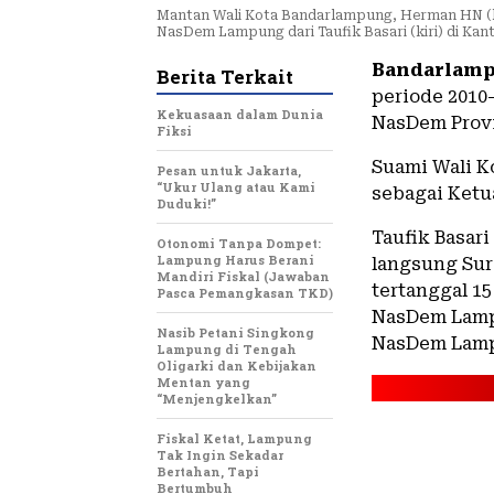
Mantan Wali Kota Bandarlampung, Herman HN (k
NasDem Lampung dari Taufik Basari (kiri) di K
Bandarlamp
Berita Terkait
periode 2010
Kekuasaan dalam Dunia
NasDem Provi
Fiksi
Suami Wali K
Pesan untuk Jakarta,
“Ukur Ulang atau Kami
sebagai Ket
Duduki!”
Taufik Basar
Otonomi Tanpa Dompet:
Lampung Harus Berani
langsung Su
Mandiri Fiskal (Jawaban
tertanggal 1
Pasca Pemangkasan TKD)
NasDem Lamp
Nasib Petani Singkong
NasDem Lampu
Lampung di Tengah
Oligarki dan Kebijakan
Mentan yang
“Menjengkelkan”
Fiskal Ketat, Lampung
Tak Ingin Sekadar
Bertahan, Tapi
Bertumbuh