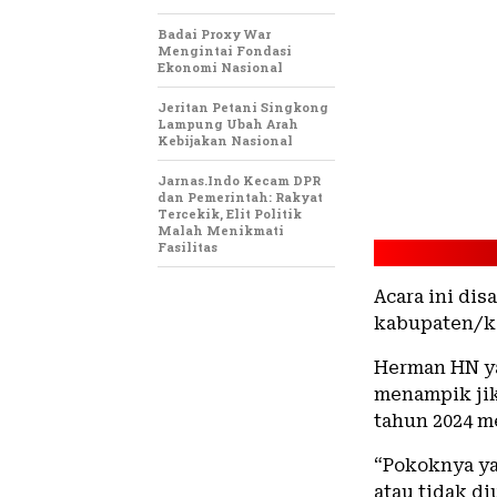
Badai Proxy War
Mengintai Fondasi
Ekonomi Nasional
Jeritan Petani Singkong
Lampung Ubah Arah
Kebijakan Nasional
Jarnas.Indo Kecam DPR
dan Pemerintah: Rakyat
Tercekik, Elit Politik
Malah Menikmati
Fasilitas
Acara ini di
kabupaten/kot
Herman HN y
menampik ji
tahun 2024 m
“Pokoknya ya
atau tidak di