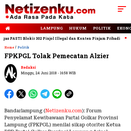
E-PAPER
LAMPUNG
HUKUM
POLITIK
EKON
 PASTI Blokir 302 Pinjol Illegal dan Konten Pinjam Pribadi
Jal
/
Home
Politik
FPKPGL Tolak Pemecatan Alzier
Redaksi
Minggu, 24 Juni 2018 - 16:58 WIB
Bandarlampung (
Netizenku.com
): Forum
Penyelamat Kewibawaan Partai Golkar Provinsi
Lampung (FPKPGL) menilai sikap otoriter Ketua