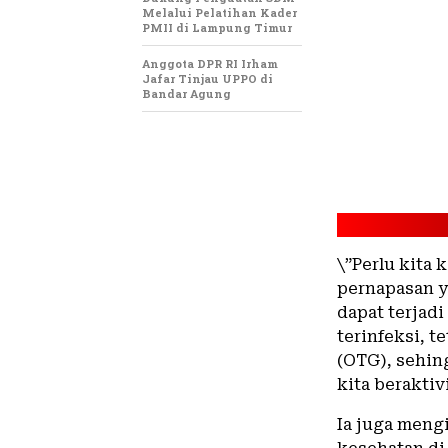
Melalui Pelatihan Kader
PMII di Lampung Timur
Anggota DPR RI Irham
Jafar Tinjau UPPO di
Bandar Agung
\”Perlu kita 
pernapasan y
dapat terjadi
terinfeksi, t
(OTG), sehin
kita beraktiv
Ia juga meng