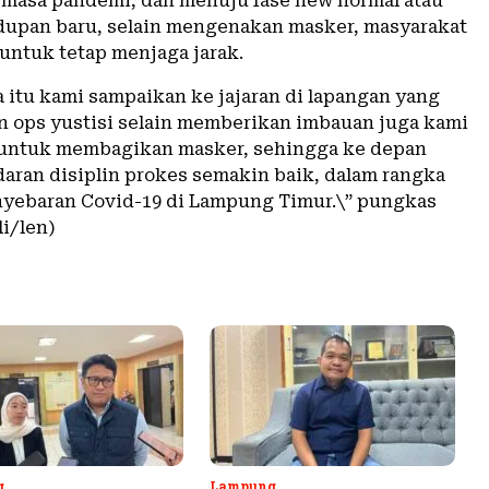
 masa pandemi, dan menuju fase new normal atau
dupan baru, selain mengenakan masker, masyarakat
 untuk tetap menjaga jarak.
a itu kami sampaikan ke jajaran di lapangan yang
 ops yustisi selain memberikan imbauan juga kami
 untuk membagikan masker, sehingga ke depan
daran disiplin prokes semakin baik, dalam rangka
yebaran Covid-19 di Lampung Timur.\” pungkas
i/len)
g
Lampung