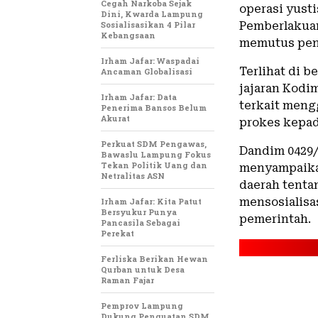
Cegah Narkoba Sejak
operasi yust
Dini, Kwarda Lampung
Sosialisasikan 4 Pilar
Pemberlakua
Kebangsaan
memutus peny
Irham Jafar: Waspadai
Terlihat di b
Ancaman Globalisasi
jajaran Kodim
Irham Jafar: Data
terkait meng
Penerima Bansos Belum
Akurat
prokes kepad
Perkuat SDM Pengawas,
Dandim 0429
Bawaslu Lampung Fokus
Tekan Politik Uang dan
menyampaika
Netralitas ASN
daerah tenta
mensosialisa
Irham Jafar: Kita Patut
Bersyukur Punya
pemerintah.
Pancasila Sebagai
Perekat
Ferliska Berikan Hewan
Qurban untuk Desa
Raman Fajar
Pemprov Lampung
Dukung Penguatan SDM