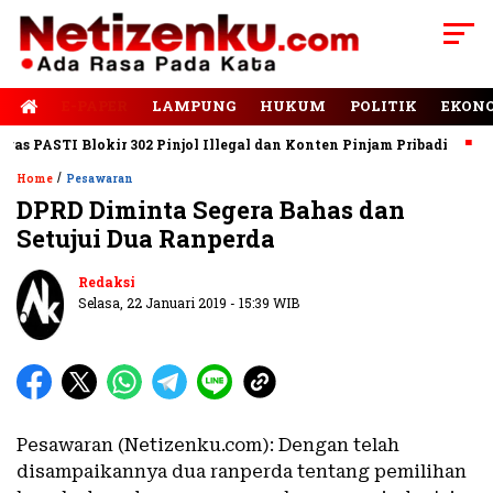
E-PAPER
LAMPUNG
HUKUM
POLITIK
EKON
 PASTI Blokir 302 Pinjol Illegal dan Konten Pinjam Pribadi
Jal
/
Home
Pesawaran
DPRD Diminta Segera Bahas dan
Setujui Dua Ranperda
Redaksi
Selasa, 22 Januari 2019 - 15:39 WIB
Pesawaran (Netizenku.com): Dengan telah
disampaikannya dua ranperda tentang pemilihan