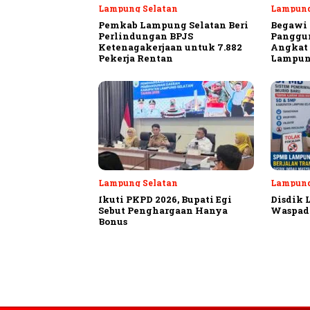
Lampung Selatan
Lampung
Pemkab Lampung Selatan Beri
Begawi 
Perlindungan BPJS
Panggu
Ketenagakerjaan untuk 7.882
Angkat 
Pekerja Rentan
Lampun
Lampung Selatan
Lampung
Ikuti PKPD 2026, Bupati Egi
Disdik 
Sebut Penghargaan Hanya
Waspad
Bonus