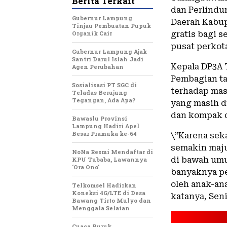
Berita Terkait
dan Perlindu
Gubernur Lampung
Daerah Kabup
Tinjau Pembuatan Pupuk
Organik Cair
gratis bagi 
pusat perkot
Gubernur Lampung Ajak
Santri Darul Islah Jadi
Kepala DP3A 
Agen Perubahan
Pembagian ta
Sosialisasi PT SGC di
terhadap mas
Teladas Berujung
Tegangan, Ada Apa?
yang masih d
dan kompak da
Bawaslu Provinsi
Lampung Hadiri Apel
Besar Pramuka ke-64
\”Karena sek
semakin maju
NoNa Resmi Mendaftar di
di bawah umu
KPU Tubaba, Lawannya
‘Ora Ono’
banyaknya pe
oleh anak-ana
Telkomsel Hadirkan
Koneksi 4G/LTE di Desa
katanya, Seni
Bawang Tirto Mulyo dan
Menggala Selatan
Cuaca Buruk