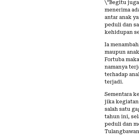
\”Begitu juga
menerima ad
antar anak y
peduli dan sa
kehidupan seh
Ia menambahk
maupun anak
Fortuba maka
namanya terj
terhadap ana
terjadi.
Sementara k
jika kegiata
salah satu g
tahun ini, s
peduli dan m
Tulangbawan