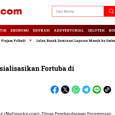
TIK
EKONOMI
EDUKASI
ADDVERTORIAL
CELOTEH
KO
am Pribadi
Jalan Rusak Dominasi Laporan Masuk ke Ombudsm
alisasikan Fortuba di
g (Netizenku.com): Dinas Pemberdayaan Perempuan