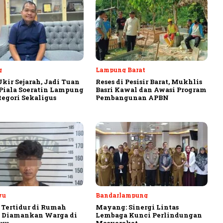
g
Lampung Barat
Ukir Sejarah, Jadi Tuan
Reses di Pesisir Barat, Mukhlis
iala Soeratin Lampung
Basri Kawal dan Awasi Program
tegori Sekaligus
Pembangunan APBN
wu
Bandarlampung
 Tertidur di Rumah
Mayang: Sinergi Lintas
, Diamankan Warga di
Lembaga Kunci Perlindungan