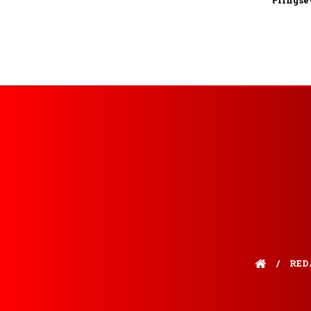
Prings
RED