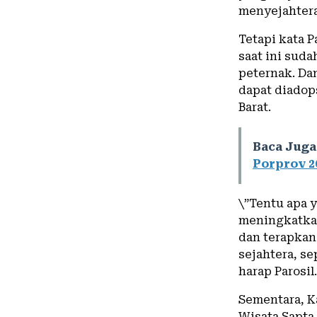
menyejahterak
Tetapi kata P
saat ini sud
peternak. Da
dapat diadop
Barat.
Baca Juga
Porprov 2
\”Tentu apa y
meningkatkan
dan terapkan
sejahtera, se
harap Parosil.
Sementara, Ka
Wisata Sapta