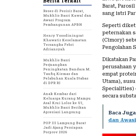
Berita Terkait
Barat, Paros
Reses di Pesisir Barat,
sang istri Pa
Mukhlis Basri Kawal dan
Awasi Program
Pembangunan APBN
Seperti diket
peternakan s
Henry Yosodiningrat
(Cimory) seb
Khawatir Keselamatan
Tersangka Febri
Pengolahan Su
Adriansyah
Dikatakan Pa
Mukhlis Basri
Perjuangkan
perusahaan y
Peningkatan Bandara M.
empat protei
Taufiq Kiemas dan
Pelabuhan Kuala Stabas
Utama), susu 
di DPR RI
Specialities)
Anak Kembar dari
secara subst
Keluarga Kurang Mampu
Asal Krui Lolos ke UI,
Mukhlis Basri Berikan
Apresiasi Langsung
Baca Juga
dan Awas
POP III Lampung Barat
Jadi Ajang Persiapan
Porprov 2026