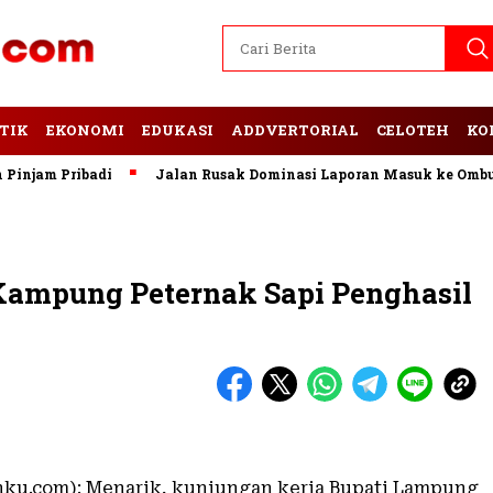
TIK
EKONOMI
EDUKASI
ADDVERTORIAL
CELOTEH
KO
jam Pribadi
Jalan Rusak Dominasi Laporan Masuk ke Ombudsm
 Kampung Peternak Sapi Penghasil
nku.com): Menarik, kunjungan kerja Bupati Lampung