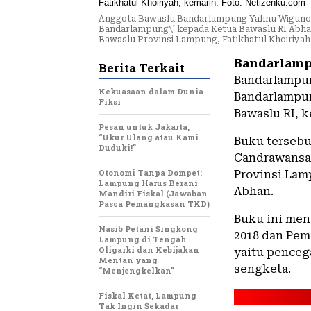
Anggota Bawaslu Bandarlampung Yahnu Wiguno
Bandarlampung\' kepada Ketua Bawaslu RI Abhan
Bawaslu Provinsi Lampung, Fatikhatul Khoiriyah
Bandarlamp
Berita Terkait
Bandarlampu
Kekuasaan dalam Dunia
Bandarlampun
Fiksi
Bawaslu RI, k
Pesan untuk Jakarta,
“Ukur Ulang atau Kami
Buku tersebu
Duduki!”
Candrawansah
Otonomi Tanpa Dompet:
Provinsi Lam
Lampung Harus Berani
Abhan.
Mandiri Fiskal (Jawaban
Pasca Pemangkasan TKD)
Buku ini men
Nasib Petani Singkong
2018 dan Pem
Lampung di Tengah
Oligarki dan Kebijakan
yaitu penceg
Mentan yang
sengketa.
“Menjengkelkan”
Fiskal Ketat, Lampung
Tak Ingin Sekadar