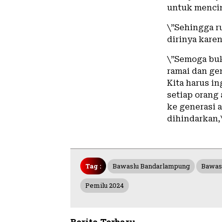
untuk mencin
\”Sehingga r
dirinya kare
\”Semoga buk
ramai dan ge
Kita harus i
setiap orang 
ke generasi 
dihindarkan,\
Tag :
Bawaslu Bandarlampung
Bawasl
Pemilu 2024