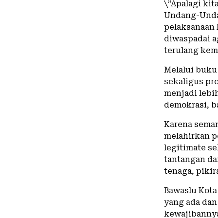
\”Apalagi kit
Undang-Unda
pelaksanaan 
diwaspadai a
terulang kemb
Melalui buku
sekaligus pr
menjadi lebi
demokrasi, ba
Karena semang
melahirkan p
legitimate s
tantangan da
tenaga, pikir
Bawaslu Kota
yang ada dan
kewajibannya