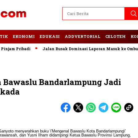
TIK
EKONOMI
EDUKASI
ADDVERTORIAL
CELOTEH
KO
am Pribadi
Jalan Rusak Dominasi Laporan Masuk ke Ombudsm
 Bawaslu Bandarlampung Jadi
lkada