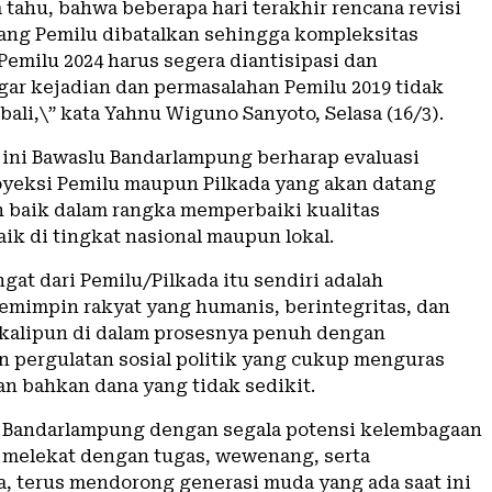
a tahu, bahwa beberapa hari terakhir rencana revisi
ng Pemilu dibatalkan sehingga kompleksitas
Pemilu 2024 harus segera diantisipasi dan
gar kejadian dan permasalahan Pemilu 2019 tidak
ali,\” kata Yahnu Wiguno Sanyoto, Selasa (16/3).
 ini Bawaslu Bandarlampung berharap evaluasi
oyeksi Pemilu maupun Pilkada yang akan datang
h baik dalam rangka memperbaiki kualitas
ik di tingkat nasional maupun lokal.
at dari Pemilu/Pilkada itu sendiri adalah
emimpin rakyat yang humanis, berintegritas, dan
ekalipun di dalam prosesnya penuh dengan
n pergulatan sosial politik yang cukup menguras
an bahkan dana yang tidak sedikit.
 Bandarlampung dengan segala potensi kelembagaan
 melekat dengan tugas, wewenang, serta
, terus mendorong generasi muda yang ada saat ini