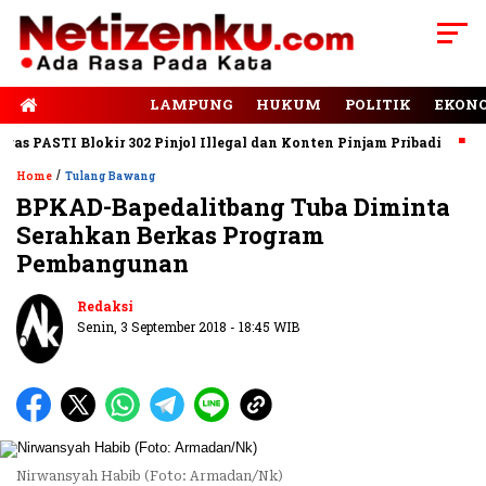
E-PAPER
LAMPUNG
HUKUM
POLITIK
EKON
PASTI Blokir 302 Pinjol Illegal dan Konten Pinjam Pribadi
Jala
/
Home
Tulang Bawang
BPKAD-Bapedalitbang Tuba Diminta
Serahkan Berkas Program
Pembangunan
Redaksi
Senin, 3 September 2018 - 18:45 WIB
Nirwansyah Habib (Foto: Armadan/Nk)