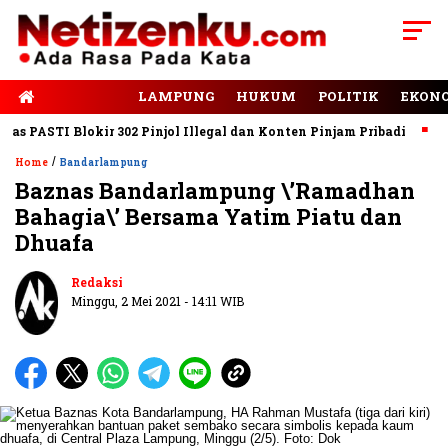
E-PAPER
LAMPUNG
HUKUM
POLITIK
EKON
PASTI Blokir 302 Pinjol Illegal dan Konten Pinjam Pribadi
Jala
/
Home
Bandarlampung
Baznas Bandarlampung \’Ramadhan
Bahagia\’ Bersama Yatim Piatu dan
Dhuafa
Redaksi
Minggu, 2 Mei 2021 - 14:11 WIB