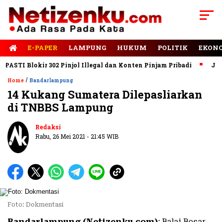
E-PAPER
LAMPUNG
HUKUM
POLITIK
EKON
TI Blokir 302 Pinjol Illegal dan Konten Pinjam Pribadi
Jalan R
/
Home
Bandarlampung
14 Kukang Sumatera Dilepasliarkan
di TNBBS Lampung
Redaksi
Rabu, 26 Mei 2021 - 21:45 WIB
Foto: Dokmentasi
Bandarlampung (Netizenku.com)
: Balai Besar