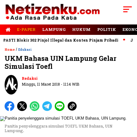
E-PAPER
LAMPUNG
HUKUM
POLITIK
EKON
STI Blokir 302 Pinjol Illegal dan Konten Pinjam Pribadi
Jalan 
/
Home
Edukasi
UKM Bahasa UIN Lampung Gelar
Simulasi Toefl
Redaksi
Minggu, 11 Maret 2018 - 11:14 WIB
Panitia penyelenggara simulasi TOEFL UKM Bahasa, UIN
Lampung.