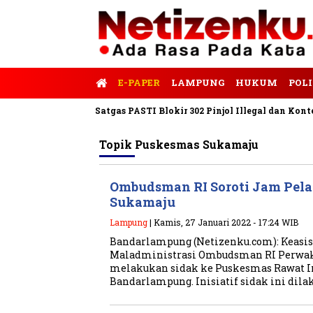
E-PAPER
LAMPUNG
HUKUM
POLI
nalis Tempo
Satgas PASTI Blokir 302 Pinjol Illegal dan Konten 
Topik
Puskesmas Sukamaju
Ombudsman RI Soroti Jam Pel
Sukamaju
Lampung
| Kamis, 27 Januari 2022 - 17:24 WIB
Bandarlampung (Netizenku.com): Keasi
Maladministrasi Ombudsman RI Perwak
melakukan sidak ke Puskesmas Rawat I
Bandarlampung. Inisiatif sidak ini dil