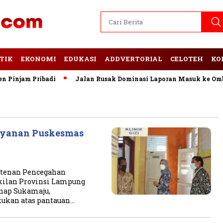
TIK
EKONOMI
EDUKASI
ADDVERTORIAL
CELOTEH
KO
Pinjam Pribadi
Jalan Rusak Dominasi Laporan Masuk ke Ombu
ayanan Puskesmas
stenan Pencegahan
ilan Provinsi Lampung
nap Sukamaju,
akukan atas pantauan…