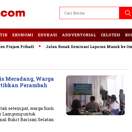
TIK
EKONOMI
EDUKASI
ADDVERTORIAL
CELOTEH
KO
Pinjam Pribadi
Jalan Rusak Dominasi Laporan Masuk ke Omb
is Meradang, Warga
rtibkan Perambah
tah setempat, warga Suoh
r Lampung untuk
al Bukit Barisan Selatan