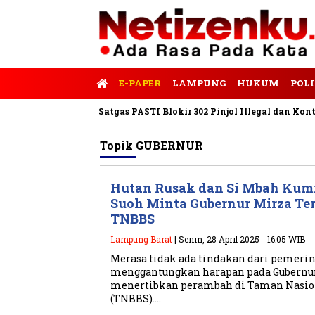
E-PAPER
LAMPUNG
HUKUM
POLI
rnalis Tempo
Satgas PASTI Blokir 302 Pinjol Illegal dan Konten 
Topik
GUBERNUR
Hutan Rusak dan Si Mbah Kum
Suoh Minta Gubernur Mirza Te
TNBBS
Lampung Barat
| Senin, 28 April 2025 - 16:05 WIB
Merasa tidak ada tindakan dari pemerin
menggantungkan harapan pada Gubernu
menertibkan perambah di Taman Nasion
(TNBBS)….