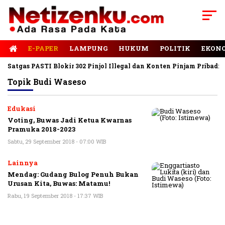
E-PAPER
LAMPUNG
HUKUM
POLITIK
EKON
Satgas PASTI Blokir 302 Pinjol Illegal dan Konten Pinjam Pribadi
Topik
Budi Waseso
Edukasi
Voting, Buwas Jadi Ketua Kwarnas
Pramuka 2018-2023
Sabtu, 29 September 2018 - 07:00 WIB
Lainnya
Mendag: Gudang Bulog Penuh Bukan
Urusan Kita, Buwas: Matamu!
Rabu, 19 September 2018 - 17:37 WIB