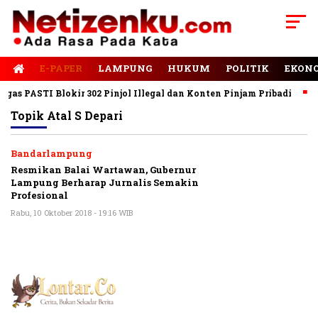
E-PAPER
LAMPUNG
HUKUM
POLITIK
EKON
as PASTI Blokir 302 Pinjol Illegal dan Konten Pinjam Pribadi
J
Topik
Atal S Depari
Bandarlampung
Resmikan Balai Wartawan, Gubernur
Lampung Berharap Jurnalis Semakin
Profesional
Rabu, 10 Oktober 2018 - 19:16 WIB