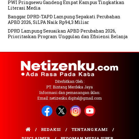
PWI Pringsewu Gandeng Empat Kampus Tingkatkan
Literasi Media
Banggar DPRD-TAPD Lampung Sepakati Perubahan
APBD 2026, SiLPA Naik Rp94,3 Miliar
DPRD Lampung Sesuaikan APBD Perubahan 2026,
Prioritaskan Program Unggulan dan Efisiensi Belanja
Diterbitkan Oleh :
PT. Bintang Merdeka Jaya
Informasi dan pemasangan iklan:
Email: netizenku.digital@gmail.com
REDAKSI
TENTANG KAMI
DISCLAIMER
PEDOMAN MEDIA SIBER