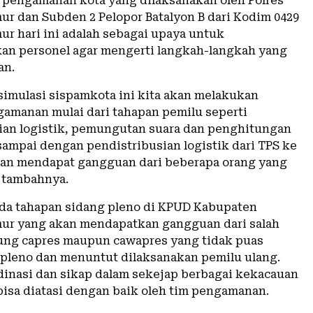
 pengamanan kota yang dilaksanakan oleh Polres
r dan Subden 2 Pelopor Batalyon B dari Kodim 0429
r hari ini adalah sebagai upaya untuk
n personel agar mengerti langkah-langkah yang
an.
simulasi sispamkota ini kita akan melakukan
gamanan mulai dari tahapan pemilu seperti
ian logistik, pemungutan suara dan penghitungan
sampai dengan pendistribusian logistik dari TPS ke
an mendapat gangguan dari beberapa orang yang
” tambahnya.
a tahapan sidang pleno di KPUD Kabupaten
ur yang akan mendapatkan gangguan dari salah
ng capres maupun cawapres yang tidak puas
 pleno dan menuntut dilaksanakan pemilu ulang.
inasi dan sikap dalam sekejap berbagai kekacauan
 bisa diatasi dengan baik oleh tim pengamanan.