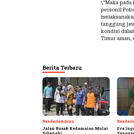
\”Maka pada 
personil Pol
melaksanakan
tanggung jaw
kondisi dala
Timur aman, 
Berita Terbaru
Bandarlampung
Bandarl
Jalan Rusak Kedamaian Mulai
Eva Ing
Dibenahi
Tangga