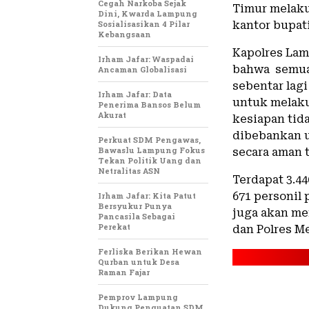
Cegah Narkoba Sejak
Timur melaku
Dini, Kwarda Lampung
Sosialisasikan 4 Pilar
kantor bupati
Kebangsaan
Kapolres Lam
Irham Jafar: Waspadai
bahwa semua 
Ancaman Globalisasi
sebentar lag
Irham Jafar: Data
untuk melaku
Penerima Bansos Belum
Akurat
kesiapan ti
dibebankan 
Perkuat SDM Pengawas,
Bawaslu Lampung Fokus
secara aman t
Tekan Politik Uang dan
Netralitas ASN
Terdapat 3.4
671 personil
Irham Jafar: Kita Patut
Bersyukur Punya
juga akan me
Pancasila Sebagai
Perekat
dan Polres Me
Ferliska Berikan Hewan
Qurban untuk Desa
Raman Fajar
Pemprov Lampung
Dukung Penguatan SDM