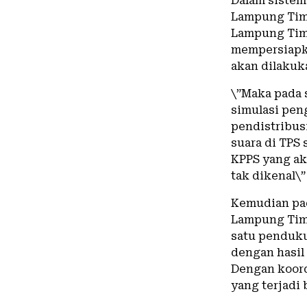
Dalam sistem
Lampung Timu
Lampung Timu
mempersiapka
akan dilakuk
\”Maka pada 
simulasi pen
pendistribus
suara di TPS 
KPPS yang ak
tak dikenal\
Kemudian pad
Lampung Tim
satu penduku
dengan hasil
Dengan koord
yang terjadi