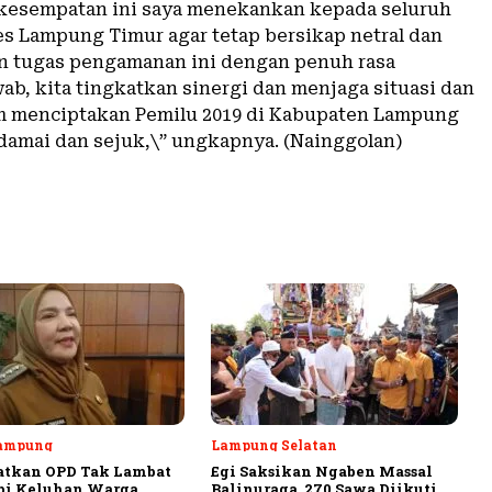
kesempatan ini saya menekankan kepada seluruh
res Lampung Timur agar tetap bersikap netral dan
 tugas pengamanan ini dengan penuh rasa
ab, kita tingkatkan sinergi dan menjaga situasi dan
m menciptakan Pemilu 2019 di Kabupaten Lampung
damai dan sejuk,\” ungkapnya. (Nainggolan)
ampung
Lampung Selatan
atkan OPD Tak Lambat
Egi Saksikan Ngaben Massal
pi Keluhan Warga
Balinuraga, 270 Sawa Diikuti