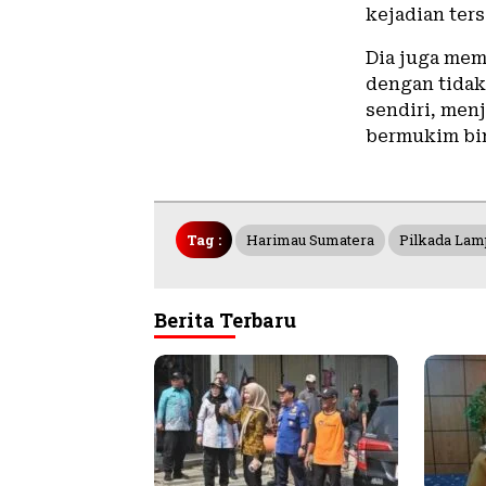
kejadian ter
Dia juga mem
dengan tidak
sendiri, men
bermukim bin
Tag :
Harimau Sumatera
Pilkada Lam
Berita Terbaru