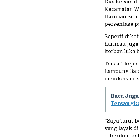
Dua kecamata
Kecamatan Wa
Harimau Suma
persentase pa
Seperti dike
harimau juga
korban luka b
Terkait keja
Lampung Bar
mendoakan ko
Baca Juga
Tersangka
“Saya turut 
yang layak di
diberikan ke