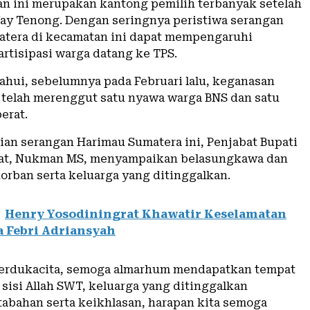
n ini merupakan kantong pemilih terbanyak setelah
y Tenong. Dengan seringnya peristiwa serangan
tera di kecamatan ini dapat mempengaruhi
rtisipasi warga datang ke TPS.
tahui, sebelumnya pada Februari lalu, keganasan
 telah merenggut satu nyawa warga BNS dan satu
erat.
dian serangan Harimau Sumatera ini, Penjabat Bupati
at, Nukman MS, menyampaikan belasungkawa dan
rban serta keluarga yang ditinggalkan.
Henry Yosodiningrat Khawatir Keselamatan
 Febri Adriansyah
berdukacita, semoga almarhum mendapatkan tempat
 sisi Allah SWT, keluarga yang ditinggalkan
tabahan serta keikhlasan, harapan kita semoga