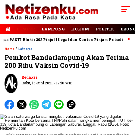
E-PAPER
LAMPUNG
HUKUM
POLITIK
EKON
 PASTI Blokir 302 Pinjol Illegal dan Konten Pinjam Pribadi
Jal
/
Home
Lainnya
Pemkot Bandarlampung Akan Terima
200 Ribu Vaksin Covid-19
Redaksi
Rabu, 16 Juni 2021 - 17:10 WIB