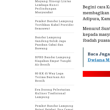
Mayang: Sinergi Lintas
Lembaga Kunci
Begini cara 
Perlindungan
Masyarakat
membagikan t
Adipura, Kami
Pemkot Bandar Lampung
Tertibkan Kabel Provider
Menurut Sunt
Semrawut
kepada masy
Bandar Lampung
ibadah puasa
Gandeng Solok Jaga
Pasokan Cabai dan
Bawang
Baca Juga
BPBD Bandar Lampung
Dwiana M
Siagakan Empat Tangki
Air Bersih
80 KK di Way Laga
Terima Bantuan Air
Bersih
Eva Dorong Pelestarian
Kuliner Tradisional
Lampung
Pemkot Bandar Lampung
Rotasi Pejabat, Dua Camat