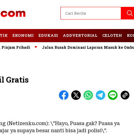
TIK
EKONOMI
EDUKASI
ADDVERTORIAL
CELOTEH
KO
jam Pribadi
Jalan Rusak Dominasi Laporan Masuk ke Ombuds
l Gratis
g (Netizenku.com): \”Hayo, Puasa gak? Puasa ya
ajar ya supaya besar nanti bisa jadi polisi\”.