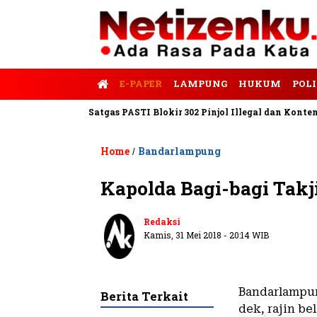
E-PAPER
LAMPUNG
HUKUM
POLI
is Tempo
Satgas PASTI Blokir 302 Pinjol Illegal dan Konten Pin
Home
Bandarlampung
/
Kapolda Bagi-bagi Takji
Redaksi
Kamis, 31 Mei 2018 - 20:14 WIB
Bandarlampun
Berita Terkait
dek, rajin bel