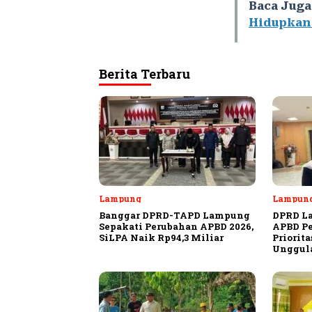
Baca Juga
Hidupkan
Berita Terbaru
Lampung
Lampun
Banggar DPRD-TAPD Lampung
DPRD L
Sepakati Perubahan APBD 2026,
APBD Pe
SiLPA Naik Rp94,3 Miliar
Priorit
Unggula