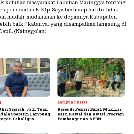
tuk keluhan masyarakat Labuhan Maringgai tentang
es pembuatan E-Ktp. Saya berharap hal itu tidak
, dan mudah-mudahanan ke depannya Kabupaten
lebih baik,” katanya, yang disampaikan langsung di
Capil. (Nainggolan)
g
Lampung Barat
Ukir Sejarah, Jadi Tuan
Reses di Pesisir Barat, Mukhlis
iala Soeratin Lampung
Basri Kawal dan Awasi Program
tegori Sekaligus
Pembangunan APBN