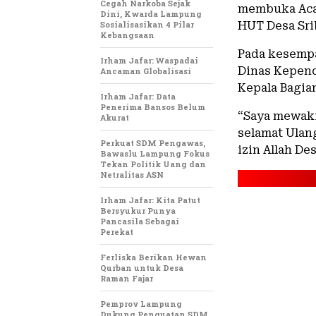
Cegah Narkoba Sejak
membuka Acar
Dini, Kwarda Lampung
Sosialisasikan 4 Pilar
HUT Desa Sri
Kebangsaan
Pada kesempa
Irham Jafar: Waspadai
Dinas Kepend
Ancaman Globalisasi
Kepala Bagi
Irham Jafar: Data
Penerima Bansos Belum
“Saya mewak
Akurat
selamat Ulan
Perkuat SDM Pengawas,
izin Allah De
Bawaslu Lampung Fokus
Tekan Politik Uang dan
Netralitas ASN
Irham Jafar: Kita Patut
Bersyukur Punya
Pancasila Sebagai
Perekat
Ferliska Berikan Hewan
Qurban untuk Desa
Raman Fajar
Pemprov Lampung
Dukung Penguatan SDM