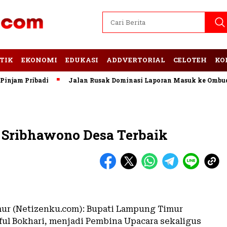
TIK
EKONOMI
EDUKASI
ADDVERTORIAL
CELOTEH
KO
am Pribadi
Jalan Rusak Dominasi Laporan Masuk ke Ombudsm
t Sribhawono Desa Terbaik
ur (Netizenku.com): Bupati Lampung Timur
iful Bokhari, menjadi Pembina Upacara sekaligus