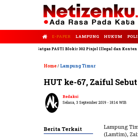
E-PAPER
LAMPUNG
HUKUM
POLI
is Tempo
Satgas PASTI Blokir 302 Pinjol Illegal dan Konten Pinj
Home
Lampung Timur
/
HUT ke-67, Zaiful Sebu
Redaksi
Selasa, 3 September 2019 - 18:14 WIB
Lampung Tim
Berita Terkait
(Lamtim), Za