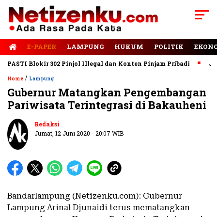
E-PAPER
LAMPUNG
HUKUM
POLITIK
EKON
STI Blokir 302 Pinjol Illegal dan Konten Pinjam Pribadi
Jalan 
/
Home
Lampung
Gubernur Matangkan Pengembangan
Pariwisata Terintegrasi di Bakauheni
Redaksi
Jumat, 12 Juni 2020 - 20:07 WIB
Bandarlampung (Netizenku.com): Gubernur
Lampung Arinal Djunaidi terus mematangkan