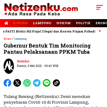
E-PAPER
LAMPUNG
HUKUM
POLITIK
EKON
ASTI Blokir 302 Pinjol Illegal dan Konten Pinjam Pribadi
Jalan
/
Home
Lampung
Gubernur Bentuk Tim Monitoring
Pantau Pelaksanaan PPKM Tuba
Baca Juga
Momen Presiden Prabowo
Naik Maung Garuda Sapa Pelajar
Redaksi
Bandar Lampung
Kamis, 6 Mei 2021 - 09:43 WIB
Tulang Bawang (Netizenku): Demi menekan
penyebaran Covid-19 di Provinsi Lampung,