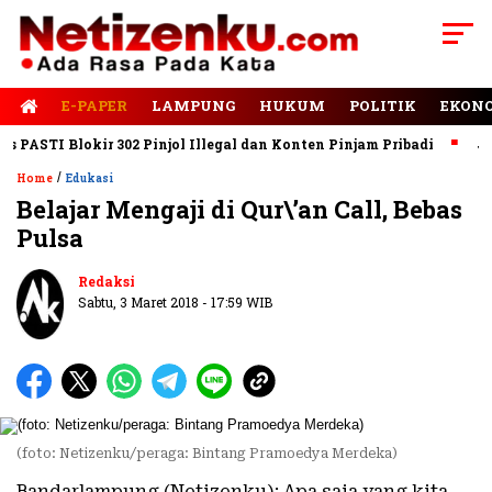
E-PAPER
LAMPUNG
HUKUM
POLITIK
EKON
STI Blokir 302 Pinjol Illegal dan Konten Pinjam Pribadi
Jalan 
/
Home
Edukasi
Belajar Mengaji di Qur\’an Call, Bebas
Pulsa
Redaksi
Sabtu, 3 Maret 2018 - 17:59 WIB
(foto: Netizenku/peraga: Bintang Pramoedya Merdeka)
Bandarlampung (Netizenku): Apa saja yang kita