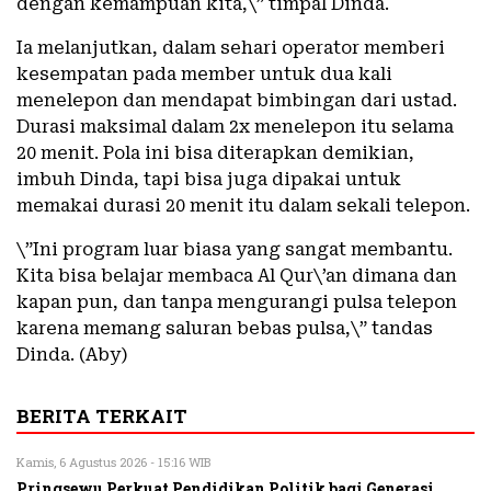
dengan kemampuan kita,\” timpal Dinda.
Ia melanjutkan, dalam sehari operator memberi
kesempatan pada member untuk dua kali
menelepon dan mendapat bimbingan dari ustad.
Durasi maksimal dalam 2x menelepon itu selama
20 menit. Pola ini bisa diterapkan demikian,
imbuh Dinda, tapi bisa juga dipakai untuk
memakai durasi 20 menit itu dalam sekali telepon.
\”Ini program luar biasa yang sangat membantu.
Kita bisa belajar membaca Al Qur\’an dimana dan
kapan pun, dan tanpa mengurangi pulsa telepon
karena memang saluran bebas pulsa,\” tandas
Dinda. (Aby)
BERITA TERKAIT
Kamis, 6 Agustus 2026 - 15:16 WIB
Pringsewu Perkuat Pendidikan Politik bagi Generasi