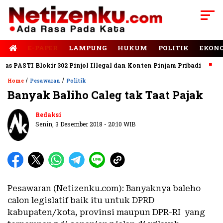
E-PAPER
LAMPUNG
HUKUM
POLITIK
EKON
PASTI Blokir 302 Pinjol Illegal dan Konten Pinjam Pribadi
Jala
/
/
Home
Pesawaran
Politik
Banyak Baliho Caleg tak Taat Pajak
Redaksi
Senin, 3 Desember 2018 - 20:10 WIB
Pesawaran (Netizenku.com): Banyaknya baleho
calon legislatif baik itu untuk DPRD
kabupaten/kota, provinsi maupun DPR-RI yang