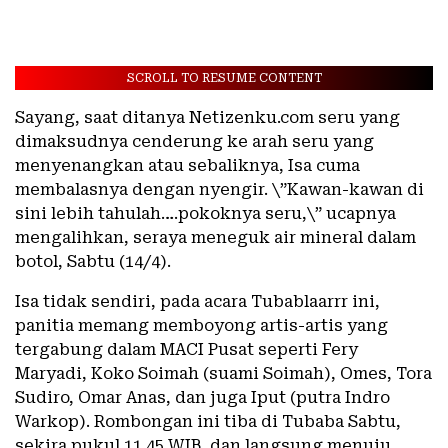
SCROLL TO RESUME CONTENT
Sayang, saat ditanya Netizenku.com seru yang
dimaksudnya cenderung ke arah seru yang
menyenangkan atau sebaliknya, Isa cuma
membalasnya dengan nyengir. \”Kawan-kawan di
sini lebih tahulah….pokoknya seru,\” ucapnya
mengalihkan, seraya meneguk air mineral dalam
botol, Sabtu (14/4).
Isa tidak sendiri, pada acara Tubablaarrr ini,
panitia memang memboyong artis-artis yang
tergabung dalam MACI Pusat seperti Fery
Maryadi, Koko Soimah (suami Soimah), Omes, Tora
Sudiro, Omar Anas, dan juga Iput (putra Indro
Warkop). Rombongan ini tiba di Tubaba Sabtu,
sekira pukul 11.45 WIB, dan langsung menuju