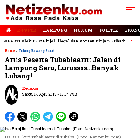
E-PAPER
LAMPUNG
HUKUM
POLITIK
EKON
PASTI Blokir 302 Pinjol Illegal dan Konten Pinjam Pribadi
Jala
/
Home
Tulang Bawang Barat
Artis Peserta Tubablaarrr: Jalan di
Lampung Seru, Lurussss…Banyak
Lubang!
Redaksi
Sabtu, 14 April 2018 - 18:17 WIB
Isa Bajaj ikuti Tubablaarrr di Tubaba. (Foto: Netizenku.com)