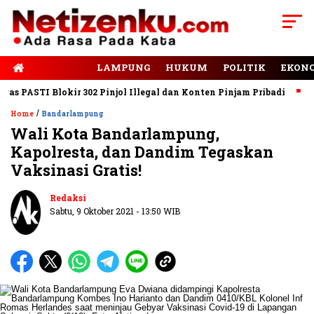
E-PAPER
LAMPUNG
HUKUM
POLITIK
EKON
PASTI Blokir 302 Pinjol Illegal dan Konten Pinjam Pribadi
Jala
/
Home
Bandarlampung
Wali Kota Bandarlampung,
Kapolresta, dan Dandim Tegaskan
Baca Juga
Mayang: Sinergi Lintas
Vaksinasi Gratis!
Lembaga Kunci Perlindungan
Masyarakat
Redaksi
Sabtu, 9 Oktober 2021 - 13:50 WIB