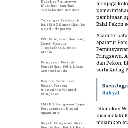
Kapolres Pringsewu
menjaga kek
Blusukan, Bagikan
Sembako dan Bendera
pemerintahan
pembinaan ap
Tersangka Pembunuh
Balai Pekon s
Istri Siri Dilimpahkan ke
Kejari Pringsewu
Acara terbat
PWI Pringsewu Gandeng
aparatur Pem
Empat Kampus
Tingkatkan Literasi
Permusyawara
Media
Pringsewu, A
Pringsewu Perkuat
dan Pekon, E
Pendidikan Politik bagi
serta Kabag P
Generasi Muda
Pencuri Tertidur di
Rumah Sasaran,
Baca Juga
Diamankan Warga di
Rakyat
Pringsewu
SMPN 2 Pringsewu Dapat
Dikatakan Wa
Perpustakaan Digital
Rp500 Juta
bisa melakuk
melainkan er
Bupati Pringsewu Buka
Pendidikan Politik Bagi