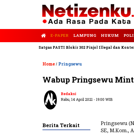
E-PAPER
LAMPUNG
HUKUM
POLI
is Tempo
Satgas PASTI Blokir 302 Pinjol Illegal dan Konten Pin
Home
Pringsewu
/
Wabup Pringsewu Mint
Redaksi
Rabu, 14 April 2021 - 19:00 WIB
Pringsewu (N
Berita Terkait
SE, M.Kom., 