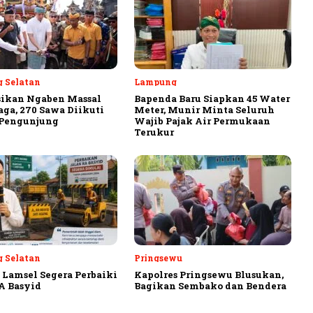
 Selatan
Lampung
sikan Ngaben Massal
Bapenda Baru Siapkan 45 Water
aga, 270 Sawa Diikuti
Meter, Munir Minta Seluruh
 Pengunjung
Wajib Pajak Air Permukaan
Terukur
 Selatan
Pringsewu
Lamsel Segera Perbaiki
Kapolres Pringsewu Blusukan,
A Basyid
Bagikan Sembako dan Bendera