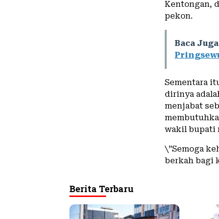
Kentongan, 
pekon.
Baca Juga
Pringsew
Sementara it
dirinya adal
menjabat seb
membutuhkan 
wakil bupati
\”Semoga keh
berkah bagi 
Berita Terbaru