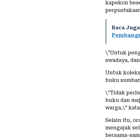
kapekon bese
perpustakaa
Baca Juga
Pembangu
\”Untuk peng
swadaya, dan
Untuk koleks
buku sumban
\”Tidak perl
buku dan maj
warga,\” kata
Selain itu, o
mengajak sel
bersama-sam